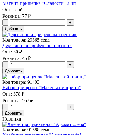
Магнит-прищепка "Сладости" 2 шт
Опт:
51 ₽
Розница:
77 ₽
Добавить
Код товара: 29365 серд
Деревянный грифельный ценник
Опт:
30 ₽
Розница:
45 ₽
Добавить
Код товара: 91403
Набор прищепок "Маленький принц"
Опт:
378 ₽
Розница:
567 ₽
Добавить
Новинки
Код товара: 91588 темн