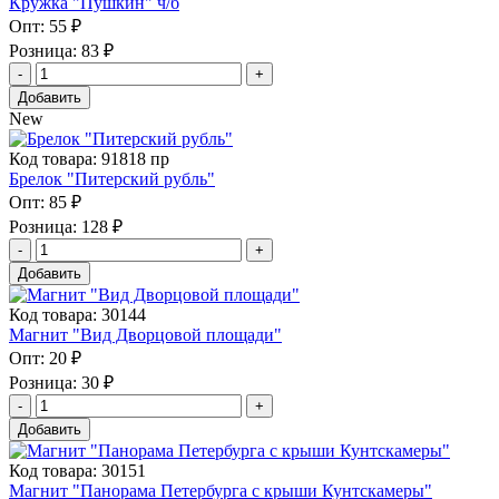
Кружка "Пушкин" ч/б
Опт:
55 ₽
Розница:
83 ₽
Добавить
New
Код товара: 91818 пр
Брелок "Питерский рубль"
Опт:
85 ₽
Розница:
128 ₽
Добавить
Код товара: 30144
Магнит "Вид Дворцовой площади"
Опт:
20 ₽
Розница:
30 ₽
Добавить
Код товара: 30151
Магнит "Панорама Петербурга с крыши Кунтскамеры"