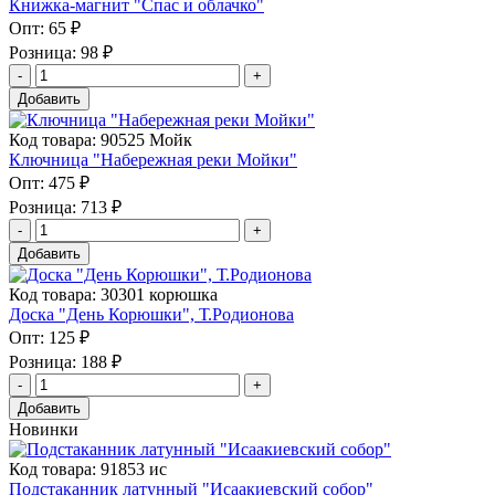
Книжка-магнит "Спас и облачко"
Опт:
65 ₽
Розница:
98 ₽
Добавить
Код товара: 90525 Мойк
Ключница "Набережная реки Мойки"
Опт:
475 ₽
Розница:
713 ₽
Добавить
Код товара: 30301 корюшка
Доска "День Корюшки", Т.Родионова
Опт:
125 ₽
Розница:
188 ₽
Добавить
Новинки
Код товара: 91853 ис
Подстаканник латунный "Исаакиевский собор"