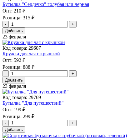
Бутылка "Сердечко" голубая или черная
Опт:
210 ₽
Розница:
315 ₽
Добавить
23 февраля
Код товара: 29607
Кружка для чая с крышкой
Опт:
592 ₽
Розница:
888 ₽
Добавить
23 февраля
Код товара: 29769
Бутылка "Для путешествий"
Опт:
199 ₽
Розница:
299 ₽
Добавить