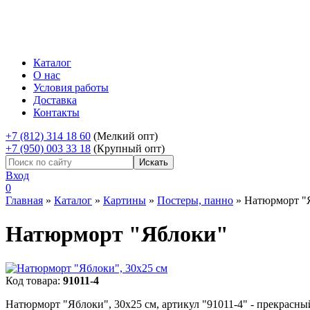
Каталог
О нас
Условия работы
Доставка
Контакты
+7 (812) 314 18 60
(Мелкий опт)
+7 (950) 003 33 18
(Крупный опт)
Вход
0
Главная
»
Каталог
»
Картины
»
Постеры, панно
»
Натюрморт "Я
Натюрморт "Яблоки"
Код товара:
91011-4
Натюрморт "Яблоки", 30х25 см, артикул "91011-4" - прекрасный